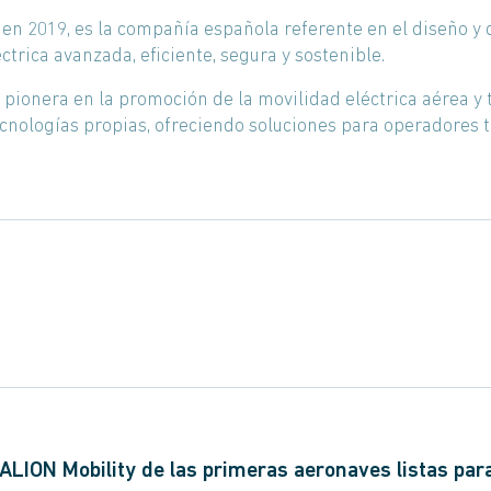
en 2019, es la compañía española referente en el diseño y 
ctrica avanzada, eficiente, segura y sostenible.
pionera en la promoción de la movilidad eléctrica aérea y 
ecnologías propias, ofreciendo soluciones para operadores 
l take-off and landing
) es una aeronave eléctrica de despegue
onal a bordo o de forma remota. La principal característic
izaje convencional, por lo que la infraestructura necesaria 
s pequeña que un aeropuerto.
LION Mobility de las primeras aeronaves listas par