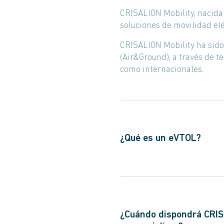
CRISALION Mobility, nacida 
soluciones de movilidad elé
CRISALION Mobility ha sido 
(Air&Ground), a través de t
como internacionales.
¿Qué es un eVTOL?
Un eVTOL (
electric vertica
Puede ser pilotada con pers
no requieren pista de aterr
(vertipuertos) es mucho má
¿Cuándo dispondrá CRISA