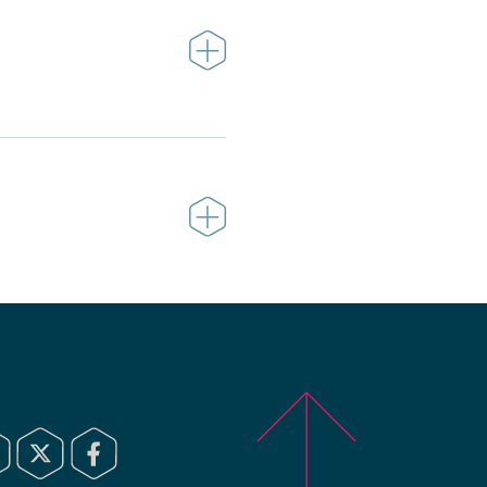
 centros comerciales,
e conductores y los tiempos
os vehículos de forma
culos.
s hace posibles.
ue pueden integrarse en
 vehículos nos permitirá
dad aérea avanzada.
 del mercado en tiempo y