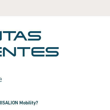
NTAS
ENTES
e
ISALION Mobility?