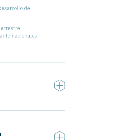
desarrollo de
terrestre
tanto nacionales
 y aterrizaje vertical.
a de estas aeronaves es que
para su despliegue
a